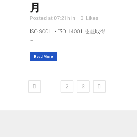
月
Posted at 07:21h
in
0
Likes
ISO 9001 ・ISO 14001 認証取得​
...
Read More
1
2
3