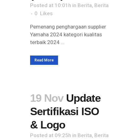
Posted at 10:01h
in
Berita
,
Berita
0
Likes
Pemenang penghargaan supplier
Yamaha 2024 kategori kualitas
terbaik 2024 ...
Read More
19 Nov
Update
Sertifikasi ISO
& Logo
Posted at 09:25h
in
Berita
,
Berita