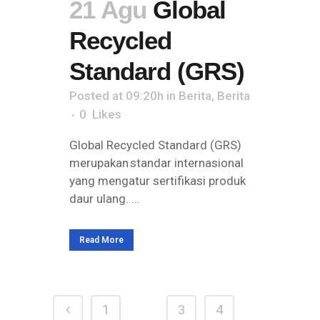
21 Agu
Global
Recycled
Standard (GRS)
Posted at 09:20h
in
Berita
,
Berita
0
Likes
Global Recycled Standard (GRS)
merupakan standar internasional
yang mengatur sertifikasi produk
daur ulang. ...
Read More
1
2
3
4